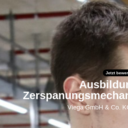
Jetzt bewe
Ausbildu
Zerspanungsmechani
Viega GmbH & Co. KG