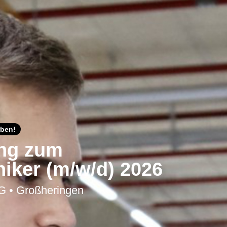
rben!
ng zum
ker (m/w/d) 2026
 • Großheringen